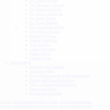
Dr. Lukas Wagner
Dr. Constanze Illiasch
Dr. Nikolaus Fischer
Dr. Marina Mamayda
Dr. Astrid Schuh
Dr. Birgit Nagiller
Ines Bogner-Goschler
Christopher Draxler
Michael Schilling
Valerie Sandhofer
Anne Kieffer
Laura Furtmüller
Philipp Starek
Claudia Carta
Über medsyn
Konzept und Synergie
Team und Work
Serviceleistungen & Ordinationsablauf
Partner und Zusammenarbeit
FAQ – Fragen und Antworten
Presse und Bilder
Kontakt und Anfahrt