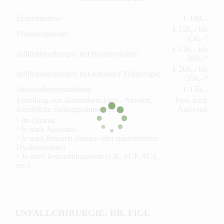
Erstordination¹
€ 190,–
€ 120,– bis
Folgeordination¹
150,–²
€ 130,– bis
Infiltrationstherapie mit Hyaluronsäure
260,–³
€ 260,– bis
Infiltrationstherapie mit autologer Zelltherapie
350,–⁴
Stosswellenbehandlung
€ 150,–
Erstellung von Befundberichten – Attesten,
Preis nach
schriftliche Stellungnahmen, etc.
Aufwand
¹ Im Quartal
² Je nach Aufwand
³ Je nach Präparat (lineare oder quervernetzte
Hyaluronsäure)
⁴ Je nach Behandlungsform (z.B. ACP, ACS,
etc.)
UNFALLCHIRURGIE: DR. FIGL