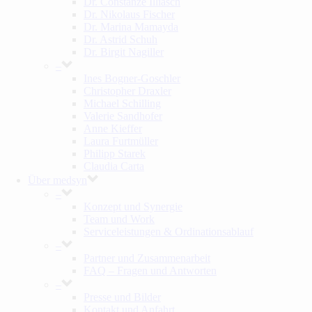
Dr. Constanze Illiasch
Dr. Nikolaus Fischer
Dr. Marina Mamayda
Dr. Astrid Schuh
Dr. Birgit Nagiller
–
Ines Bogner-Goschler
Christopher Draxler
Michael Schilling
Valerie Sandhofer
Anne Kieffer
Laura Furtmüller
Philipp Starek
Claudia Carta
Über medsyn
–
Konzept und Synergie
Team und Work
Serviceleistungen & Ordinationsablauf
–
Partner und Zusammenarbeit
FAQ – Fragen und Antworten
–
Presse und Bilder
Kontakt und Anfahrt