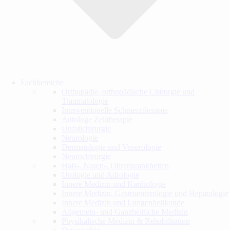
Fachbereiche
Orthopädie, orthopädische Chirurgie und
Traumatologie
Interventionelle Schmerztherapie
Autologe Zelltherapie
Unfallchirurgie
Neurologie
Dermatologie und Venerologie
Neurochirurgie
Hals-, Nasen-, Ohrenkrankheiten
Urologie und Adrologie
Innere Medizin und Kardiologie
Innere Medizin, Gastroenterologie und Hepatologie
Innere Medizin und Lungenheilkunde
Allgemein- und Ganzheitliche Medizin
Physikalische Medizin & Rehabilitation