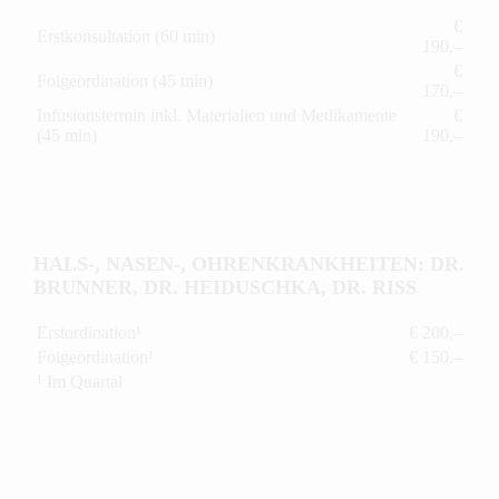
€
Erstkonsultation (60 min)
190,–
€
Folgeordination (45 min)
170,–
Infusionstermin inkl. Materialien und Medikamente
€
(45 min)
190,–
HALS-, NASEN-, OHRENKRANKHEITEN: DR.
BRUNNER, DR. HEIDUSCHKA, DR. RISS
Erstordination¹
€ 200,–
Folgeordination¹
€ 150,–
¹ Im Quartal