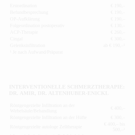
Erstordination
€ 190,–
Befundbesprechung
€ 190,–
OP-Aufklärung
€ 190,–
Folgeordination postoperativ
€ 130,–
ACP-Therapie
€ 260,–
Cingal
€ 300,–
Gelenksinfiltration
ab € 190,–¹
¹ Je nach Aufwand/Präparat
INTERVENTIONELLE SCHMERZTHERAPIE:
DR. AMIR, DR. ALTENHUBER-ENICKL
Röntgengezielte Infiltration an der
€ 400,–
Wirbelsäule/Behandlung
Röntgengezielte Infiltration an der Hüfte
€ 300,–
€ 400,– bis
Röntgengezielte autologe Zelltherapie
500,–¹