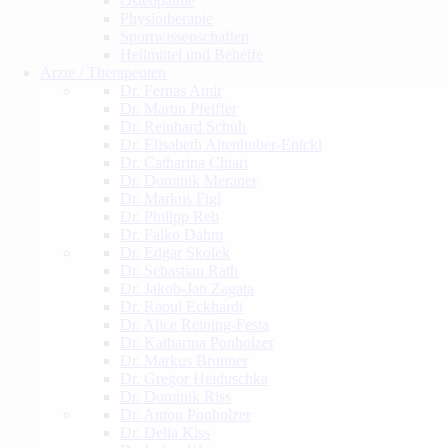
Osteopathie
Physiotherapie
Sportwissenschaften
Heilmittel und Behelfe
Ärzte / Therapeuten
Dr. Fernas Amir
Dr. Martin Pfeiffer
Dr. Reinhard Schuh
Dr. Elisabeth Altenhuber-Enickl
Dr. Catharina Chiari
Dr. Dominik Meraner
Dr. Markus Figl
Dr. Philipp Reb
Dr. Falko Dahm
Dr. Edgar Skolek
Dr. Sebastian Rath
Dr. Jakob-Jan Zagata
Dr. Raoul Eckhardt
Dr. Alice Reining-Festa
Dr. Katharina Ponholzer
Dr. Markus Brunner
Dr. Gregor Heiduschka
Dr. Dominik Riss
Dr. Anton Ponholzer
Dr. Delia Kiss