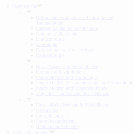
Fachbereiche
–
Orthopädie, orthopädische Chirurgie und
Traumatologie
Interventionelle Schmerztherapie
Autologe Zelltherapie
Unfallchirurgie
Neurologie
Dermatologie und Venerologie
Neurochirurgie
–
Hals-, Nasen-, Ohrenkrankheiten
Urologie und Adrologie
Innere Medizin und Kardiologie
Innere Medizin, Gastroenterologie und Hepatologie
Innere Medizin und Lungenheilkunde
Allgemein- und Ganzheitliche Medizin
–
Physikalische Medizin & Rehabilitation
Osteopathie
Physiotherapie
Sportwissenschaften
Heilmittel und Behelfe
Ärzte / Therapeuten