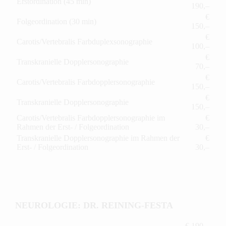
Erstordination (45 min)
190,–
€
Folgeordination (30 min)
150,–
€
Carotis/Vertebralis Farbduplexsonographie
100,–
€
Transkranielle Dopplersonographie
70,–
€
Carotis/Vertebralis Farbdopplersonographie
150,–
€
Transkranielle Dopplersonographie
150,–
Carotis/Vertebralis Farbdopplersonographie im
€
Rahmen der Erst- / Folgeordination
30,–
Transkranielle Dopplersonographie im Rahmen der
€
Erst- / Folgeordination
30,–
NEUROLOGIE: DR. REINING-FESTA
€ 190,–