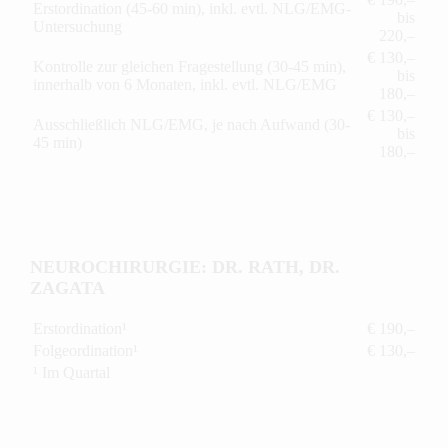
Erstordination (45-60 min), inkl. evtl. NLG/EMG-
bis
Untersuchung
220,–
€ 130,–
Kontrolle zur gleichen Fragestellung (30-45 min),
bis
innerhalb von 6 Monaten, inkl. evtl. NLG/EMG
180,–
€ 130,–
Ausschließlich NLG/EMG, je nach Aufwand (30-
bis
45 min)
180,–
NEUROCHIRURGIE: DR. RATH, DR.
ZAGATA
Erstordination¹
€ 190,–
Folgeordination¹
€ 130,–
¹ Im Quartal