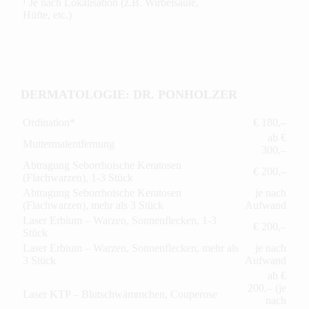
¹ Je nach Lokalisation (z.B. Wirbelsäule,
Hüfte, etc.)
DERMATOLOGIE: DR. PONHOLZER
Ordination*
€ 180,–
ab €
Muttermalentfernung
300,–
Abtragung Seborrhoische Keratosen
€ 200,–
(Flachwarzen), 1-3 Stück
Abtragung Seborrhoische Keratosen
je nach
(Flachwarzen), mehr als 3 Stück
Aufwand
Laser Erbium – Warzen, Sonnenflecken, 1-3
€ 200,–
Stück
Laser Erbium – Warzen, Sonnenflecken, mehr als
je nach
3 Stück
Aufwand
ab €
200,– (je
Laser KTP – Blutschwämmchen, Couperose
nach