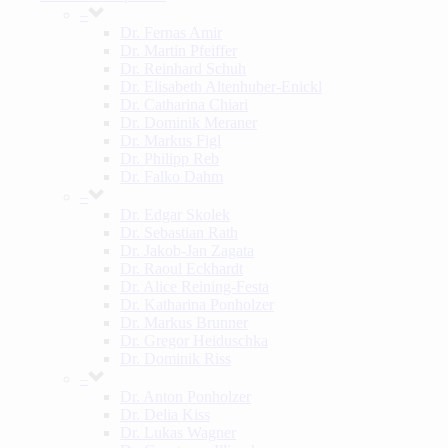
–
Dr. Fernas Amir
Dr. Martin Pfeiffer
Dr. Reinhard Schuh
Dr. Elisabeth Altenhuber-Enickl
Dr. Catharina Chiari
Dr. Dominik Meraner
Dr. Markus Figl
Dr. Philipp Reb
Dr. Falko Dahm
–
Dr. Edgar Skolek
Dr. Sebastian Rath
Dr. Jakob-Jan Zagata
Dr. Raoul Eckhardt
Dr. Alice Reining-Festa
Dr. Katharina Ponholzer
Dr. Markus Brunner
Dr. Gregor Heiduschka
Dr. Dominik Riss
–
Dr. Anton Ponholzer
Dr. Delia Kiss
Dr. Lukas Wagner